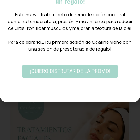
un regalo!
Este nuevo tratamiento de remodelación corporal
combina temperatura, presión y movimiento para reducir
celulitis, tonificar músculos y mejorar la textura de la piel.
Peeling + hidratación
⠀
Para celebrarlo… ¡tu primera sesión de Ocarine viene con
80,00
€
una sesión de presoterapia de regalo!
Añadir al carrito
¡QUIERO DISFRUTAR DE LA PROMO!