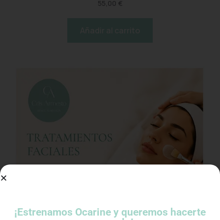
55,00
€
Añadir al carrito
¡Estrenamos Ocarine y queremos hacerte