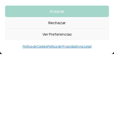
Aceptar
Rechazar
Ver Preferencias
Política de Cookies
Política de Privacidad
Aviso Legal
Nuestro Horario:
Lunes – Viernes
9:30 a 19:30
Ronda das Fontiñas 236
Lugo
Contacto: