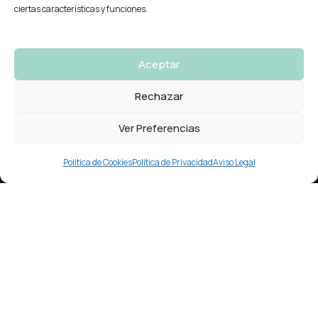
ciertas características y funciones.
Aceptar
Rechazar
Ver Preferencias
Política de Cookies
Política de Privacidad
Aviso Legal
Nuestro Horario:
Lunes – Viernes
9:30 a 19:30
Ronda das Fontiñas 236
Lugo