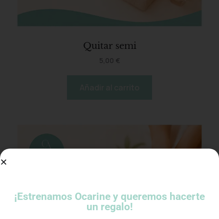
Quitar semi
5,00
€
Añadir al carrito
¡Estrenamos Ocarine y queremos hacerte
un regalo!