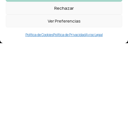
Rechazar
Ver Preferencias
Política de Cookies
Política de Privacidad
Aviso Legal
Nuestro Horario:
Lunes – Viernes
9:30 a 19:30
Ronda das Fontiñas 236
Lugo
Contacto:
info@cristarmestoestetica.es
+34 744 782 464