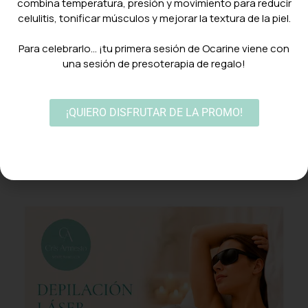
combina temperatura, presión y movimiento para reducir
celulitis, tonificar músculos y mejorar la textura de la piel.
⠀
Para celebrarlo… ¡tu primera sesión de Ocarine viene con
una sesión de presoterapia de regalo!
Patillas
¡QUIERO DISFRUTAR DE LA PROMO!
20,00
€
Añadir al carrito