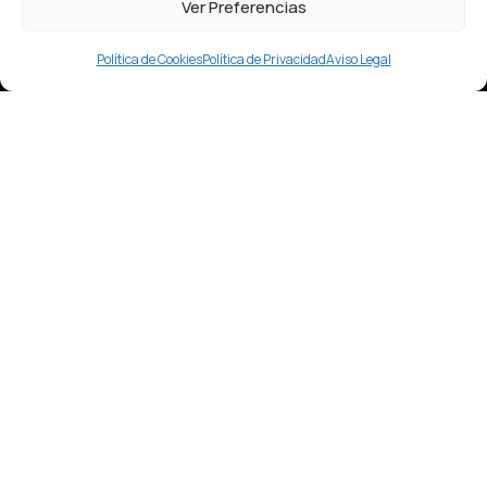
Ver Preferencias
Política de Cookies
Política de Privacidad
Aviso Legal
Nuestro Horario:
Lunes – Viernes
9:30 a 19:30
Ronda das Fontiñas 236
Lugo
Contacto:
info@cristarmestoestetica.es
+34 744 782 464